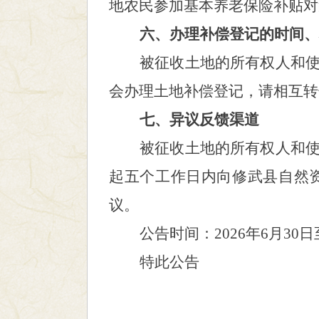
地农民参加基本养老保险补贴对
六、办理补偿登记的时间、
被征收土地的所有权人和
会办理土地补偿登记，请相互转
七、异议反馈渠道
被征收土地的所有权人和
起五个工作日内向
修武
县自然
议。
公告时间：
2026
年
6
月
30
日
特此公告