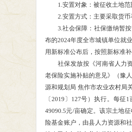
1.安置对象：被征收土地
2.安置方式：主要采取货
3.社会保障：社保缴纳暂
布的
2024年度
全市城镇单位就
用新标准公布后，按照新标准补
社保发放按
《河南省人力
老保险实施补贴的意见》（
豫
源和规划局
焦作市农业农村局
〔
2019〕127
号）执行。每征
49090.5元
/亩确定。该宗土地
险基金账户，由县人力资源和