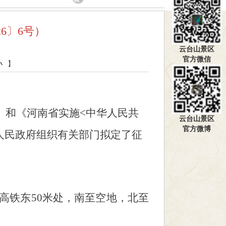
6〕6号）
云台山景区
官方微信
小
】
》和《河南省实施
<中华人民共
云台山景区
官方微博
人民政府组织有关部门拟定了征
高铁东
50米处，南至空地，北至