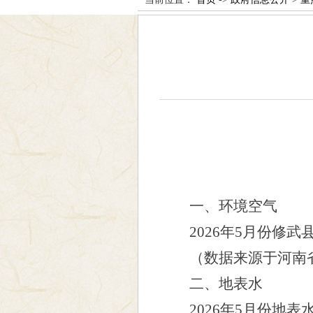
一
、环境空气
202
6
年
5
月份修武
（数据来源于
河南
二、地表水
202
6
年
5
月份地表