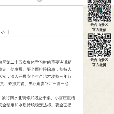
云台山景区
官方微信
小
】
云台山景区
治局第二十五次集体学习时的重要讲话精
官方微博
稳定、促发展。要全面排险除患，坚持人
落实，深入开展安全生产治本攻坚三年行
责、齐抓共管、失职追责”和“三管三必
，紧盯南水北调修武段总干渠、小官庄渡槽
安全稳定和水质持续稳定达标。要全面提