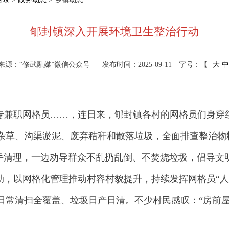
郇封镇深入开展环境卫生整治行动
来源：“修武融媒”微信公众号
发布时间：2025-09-11
字号：【
大
中
29名专兼职网格员……，连日来，郇封镇各村的网格员们身
杂草、沟渠淤泥、废弃秸秆和散落垃圾，全面排查整治物
手清理
，一边劝导群众不乱扔乱倒、不焚烧垃圾，倡导文
，以网格化管理推动村容村貌提升，持续发挥网格员“人
现日常清扫全覆盖、垃圾日产日清。不少村民感叹：“房前