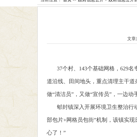
文章
37个村、143个基础网格，6
道沿线、田间地头，重点清理主干道
做“清洁员”，又做“宣传员”，一边动
郇封镇深入开展环境卫生整治行动
部包片+网格员包街”机制，该镇实
心了！”