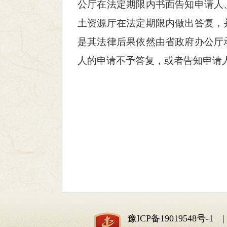
公厅在法定期限内书面告知申请人
土资源厅在法定期限内做出答复，
是其法律后果依然由省政府办公厅
人的申请不予答复，或者告知申请
豫ICP备19019548号-1
| 