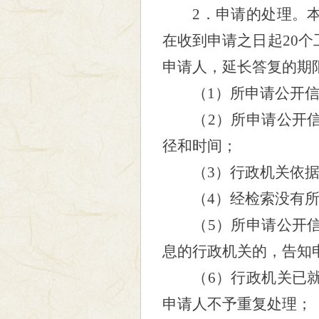
2
．申请的处理。
在收到申请之日起
20
个
申请人，延长答复的期
（
1
）所申请公开
（
2
）所申请公开
径和时间；
（
3
）行政机关依
（
4
）经检索没有
（
5
）所申请公开
息的行政机关的，告知
（
6
）行政机关已
申请人不予重复处理；