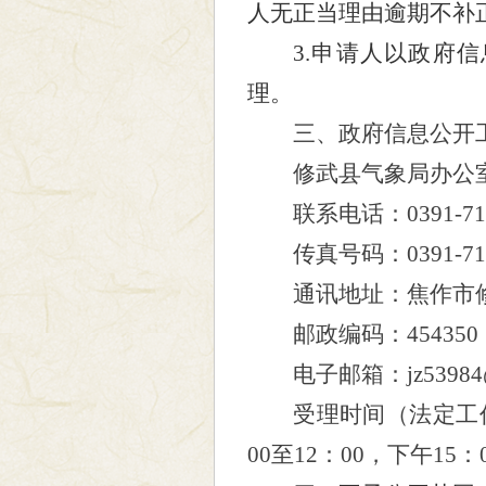
人无正当理由逾期不补
3.申请人以政府
理。
三、政府信息公开
修武县
气象局
办公
联系电话：
0391-7
传真号码：
0391-7
通讯地址：焦作市
邮政编码：
454350
电子邮箱：
jz53984
受理时间（法定工
00
至
12
：
00
，下午
15
：