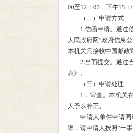
00
至
12
：
00
，下午
15
：
（二）
申请方式
1.信函申请。
通过
人民政府网“政府信息公
本机关只接收中国邮政
2.当面提交。通
表》。
（三）申请处理
1
．审查。本机关
人予以补正。
申请人单件申请同
率，请申请人按照
“一