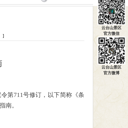
云台山景区
官方微信
】
南
云台山景区
官方微博
院令第711号修订，以下简称《条
本指南。