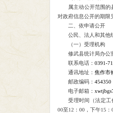
属主动公开范围的
对政府信息公开的期限
二、依申请公开
公民、法人和其他组
（一）
受理机构
修武县
统计局
办公
联系电话：
0391-7
通讯地址：
焦作市
邮政编码：
454350
电子邮箱：
xwtjbgs
受理时间（法定工
00
至
12
：
00
，下午
15
：