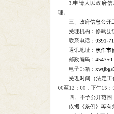
3.申请人以政府
理。
三、政府信息公开
受理机构：
修武县
联系电话：
0391-7
通讯地址：
焦作市
邮政编码：
454350
电子邮箱：
xwtjbgs
受理时间（法定工
00
至
12
：
00
，下午
15
：
四、不予公开范围
依据《条例》等有关