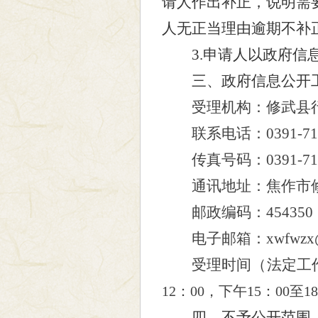
请人作出补正，说明需
人无正当理由逾期不补
3.申请人以政府信息
三、政府信息公开
受理机构：
修
武县
联系电话：0391-7
传真号码：0391-7
通讯地址：焦作市
邮政编码：454350
电子邮箱：xw
fwzx
受理时间（法定工
12
：
00
，下午
15
：
00
至
18
四、不予公开范围